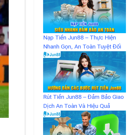
Nạp Tiền Jun88 – Thực Hiện
Nhanh Gọn, An Toàn Tuyệt Đối
Rút Tiền Jun88 – Đảm Bảo Giao
Dịch An Toàn Và Hiệu Quả