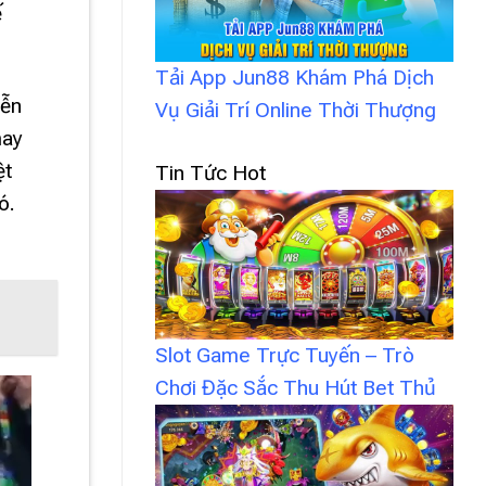
ế
Tải App Jun88 Khám Phá Dịch
iễn
Vụ Giải Trí Online Thời Thượng
may
ệt
Tin Tức Hot
ó.
Slot Game Trực Tuyến – Trò
Chơi Đặc Sắc Thu Hút Bet Thủ