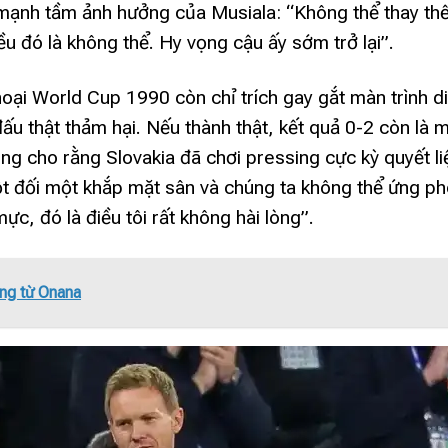
 mạnh tầm ảnh hưởng của Musiala: “Không thể thay th
u đó là không thể. Hy vọng cậu ấy sớm trở lại”.
hoại World Cup 1990 còn chỉ trích gay gắt màn trình d
ấu thật thảm hại. Nếu thành thật, kết quả 0-2 còn là 
ng cho rằng Slovakia đã chơi pressing cực kỳ quyết li
ột đối một khắp mặt sân và chúng ta không thể ứng ph
c, đó là điều tôi rất không hài lòng”.
ọng từ Onana