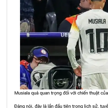
Musiala quá quan trọng đối với chiến thuật củ
Đáng nói, đây là lần đầu tiên trong lịch sử, t