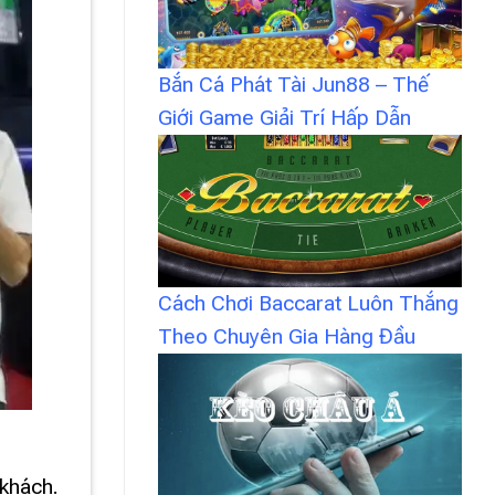
Bắn Cá Phát Tài Jun88 – Thế
Giới Game Giải Trí Hấp Dẫn
Cách Chơi Baccarat Luôn Thắng
Theo Chuyên Gia Hàng Đầu
 khách.