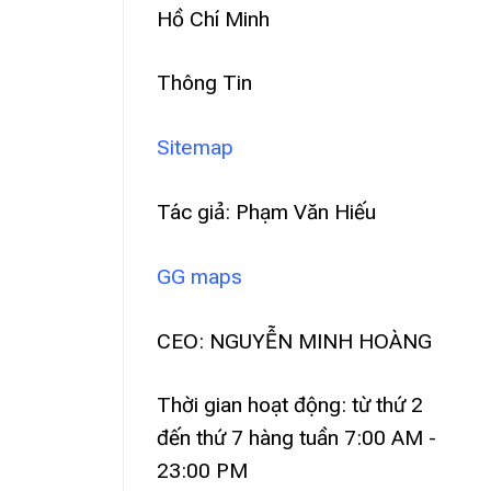
Hồ Chí Minh
Thông Tin
Sitemap
Tác giả: Phạm Văn Hiếu
GG maps
CEO: NGUYỄN MINH HOÀNG
Thời gian hoạt động: từ thứ 2
đến thứ 7 hàng tuần 7:00 AM -
23:00 PM