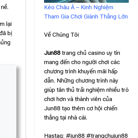
 nề.
Kèo Châu Á – Kinh Nghiệm
Tham Gia Chơi Giành Thắng Lớn
m lại
đã bị
Về Chúng Tôi
hủng
Jun88
trang chủ casino uy tín
mang đến cho người chơi các
chương trình khuyến mãi hấp
dẫn. Những chương trình này
giúp tân thủ trải nghiệm nhiều trò
chơi hơn và thành viên của
Jun88 tạo thêm cơ hội chiến
thắng tại nhà cái.
Hastag: #jun88 #trangchujun88