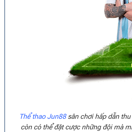
Thể thao Jun88
sân chơi hấp dẫn thu
còn có thể đặt cược những đội mà mìn