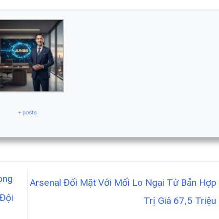
+ posts
ọng
Arsenal Đối Mặt Với Mối Lo Ngại Từ Bản Hợp
Đội
Trị Giá 67,5 Triệ