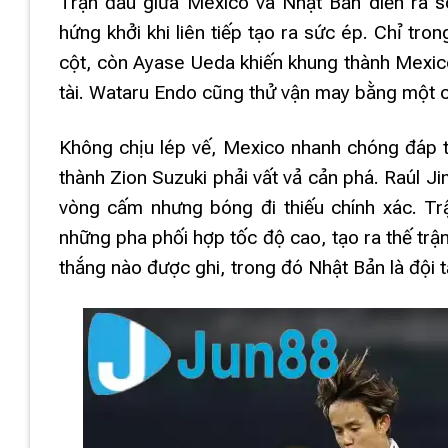
Trận đấu giữa Mexico và Nhật Bản diễn ra 
hứng khởi khi liên tiếp tạo ra sức ép. Chỉ t
cột, còn Ayase Ueda khiến khung thành Mexico
tài. Wataru Endo cũng thử vận may bằng một 
Không chịu lép vế, Mexico nhanh chóng đáp t
thành Zion Suzuki phải vất vả cản phá. Raúl J
vòng cấm nhưng bóng đi thiếu chính xác. Trận
những pha phối hợp tốc độ cao, tạo ra thế trậ
thắng nào được ghi, trong đó Nhật Bản là đội tạ