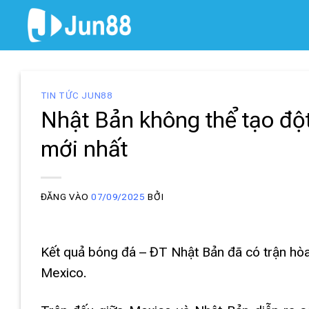
Bỏ
qua
nội
dung
TIN TỨC JUN88
Nhật Bản không thể tạo đột
mới nhất
ĐĂNG VÀO
07/09/2025
BỞI
Kết quả bóng đá – ĐT Nhật Bản đã có trận hòa
Mexico.