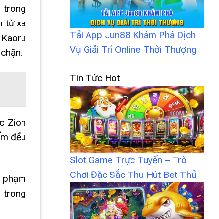
 trong
 từ xa
Tải App Jun88 Khám Phá Dịch
 Kaoru
Vụ Giải Trí Online Thời Thượng
 chặn.
Tin Tức Hot
c Zion
iểm đều
Slot Game Trực Tuyến – Trò
Chơi Đặc Sắc Thu Hút Bet Thủ
ha phạm
 trong