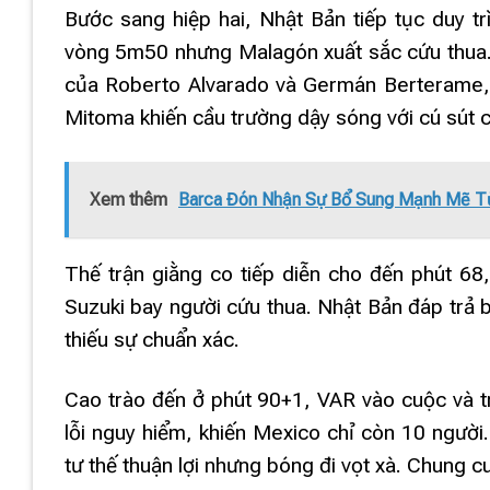
Bước sang hiệp hai, Nhật Bản tiếp tục duy t
vòng 5m50 nhưng Malagón xuất sắc cứu thua.
của Roberto Alvarado và Germán Berterame, t
Mitoma khiến cầu trường dậy sóng với cú sút c
Xem thêm
Barca Đón Nhận Sự Bổ Sung Mạnh Mẽ Từ
Thế trận giằng co tiếp diễn cho đến phút 68
Suzuki bay người cứu thua. Nhật Bản đáp trả 
thiếu sự chuẩn xác.
Cao trào đến ở phút 90+1, VAR vào cuộc và tr
lỗi nguy hiểm, khiến Mexico chỉ còn 10 ngườ
tư thế thuận lợi nhưng bóng đi vọt xà. Chung cu