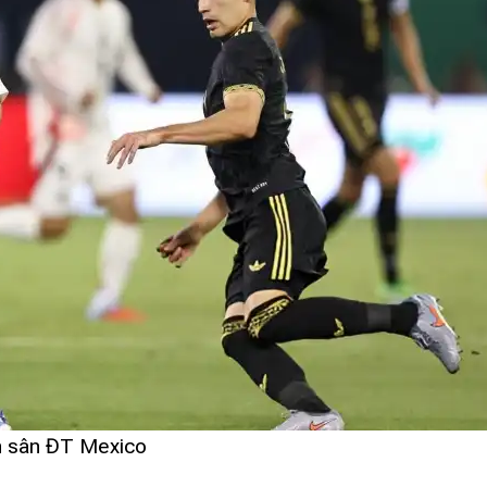
n sân ĐT Mexico