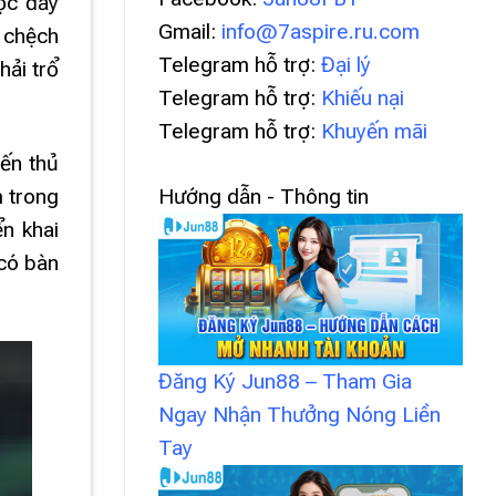
ộc đầy
Gmail:
info@7aspire.ru.com
m chệch
Telegram hỗ trợ:
Đại lý
hải trổ
Telegram hỗ trợ:
Khiếu nại
Telegram hỗ trợ:
Khuyến mãi
ến thủ
Hướng dẫn - Thông tin
m trong
ển khai
 có bàn
Đăng Ký Jun88 – Tham Gia
Ngay Nhận Thưởng Nóng Liền
Tay