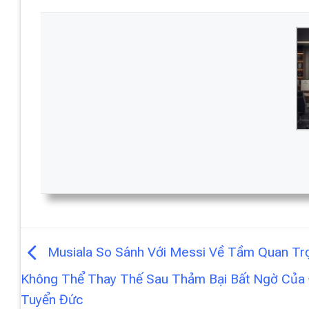
Musiala So Sánh Với Messi Về Tầm Quan Tr
Không Thể Thay Thế Sau Thảm Bại Bất Ngờ Của 
Tuyển Đức