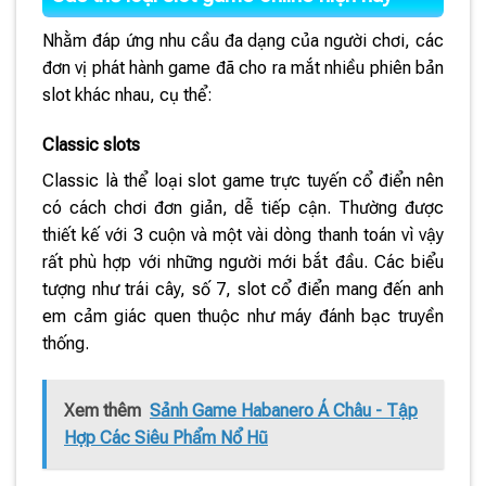
Nhằm đáp ứng nhu cầu đa dạng của người chơi, các
đơn vị phát hành game đã cho ra mắt nhiều phiên bản
slot khác nhau, cụ thể:
Classic slots
Classic là thể loại slot game trực tuyến cổ điển nên
có cách chơi đơn giản, dễ tiếp cận. Thường được
thiết kế với 3 cuộn và một vài dòng thanh toán vì vậy
rất phù hợp với những người mới bắt đầu. Các biểu
tượng như trái cây, số 7, slot cổ điển mang đến anh
em cảm giác quen thuộc như máy đánh bạc truyền
thống.
Xem thêm
Sảnh Game Habanero Á Châu - Tập
Hợp Các Siêu Phẩm Nổ Hũ