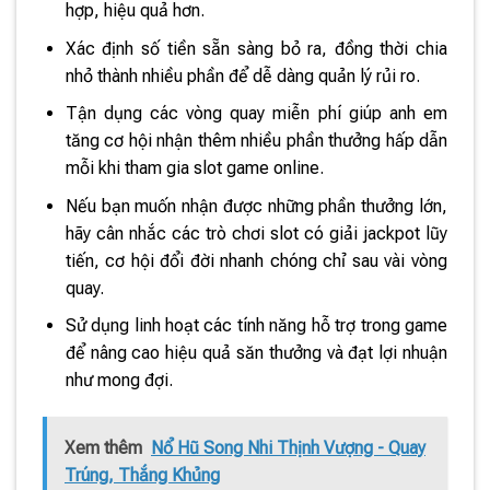
hợp, hiệu quả hơn.
Xác định số tiền sẵn sàng bỏ ra, đồng thời chia
nhỏ thành nhiều phần để dễ dàng quản lý rủi ro.
Tận dụng các vòng quay miễn phí giúp anh em
tăng cơ hội nhận thêm nhiều phần thưởng hấp dẫn
mỗi khi tham gia slot game online.
Nếu bạn muốn nhận được những phần thưởng lớn,
hãy cân nhắc các trò chơi slot có giải jackpot lũy
tiến, cơ hội đổi đời nhanh chóng chỉ sau vài vòng
quay.
Sử dụng linh hoạt các tính năng hỗ trợ trong game
để nâng cao hiệu quả săn thưởng và đạt lợi nhuận
như mong đợi.
Xem thêm
Nổ Hũ Song Nhi Thịnh Vượng - Quay
Trúng, Thắng Khủng