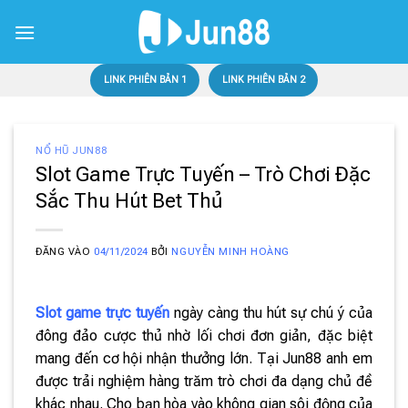
Bỏ
qua
nội
dung
LINK PHIÊN BẢN 1
LINK PHIÊN BẢN 2
NỔ HŨ JUN88
Slot Game Trực Tuyến – Trò Chơi Đặc
Sắc Thu Hút Bet Thủ
ĐĂNG VÀO
04/11/2024
BỞI
NGUYỄN MINH HOÀNG
Slot game trực tuyến
ngày càng thu hút sự chú ý của
đông đảo cược thủ nhờ lối chơi đơn giản, đặc biệt
mang đến cơ hội nhận thưởng lớn. Tại Jun88 anh em
được trải nghiệm hàng trăm trò chơi đa dạng chủ đề
khác nhau. Cho bạn hòa vào không gian sôi động của