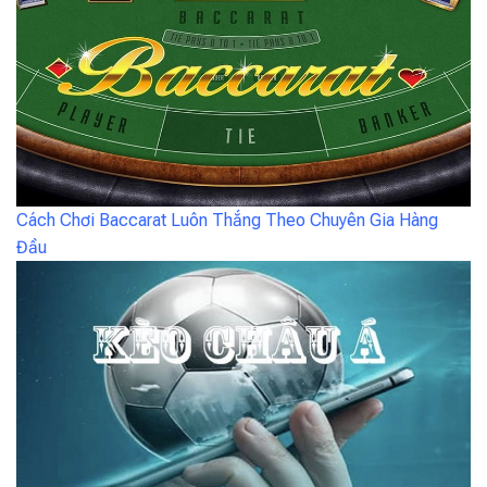
Cách Chơi Baccarat Luôn Thắng Theo Chuyên Gia Hàng
Đầu