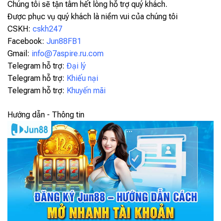
Chúng tôi sẽ tận tâm hết lòng hỗ trợ quý khách.
Được phục vụ quý khách là niềm vui của chúng tôi
CSKH:
cskh247
Facebook:
Jun88FB1
Gmail:
info@7aspire.ru.com
Telegram hỗ trợ:
Đại lý
Telegram hỗ trợ:
Khiếu nại
Telegram hỗ trợ:
Khuyến mãi
Hướng dẫn - Thông tin