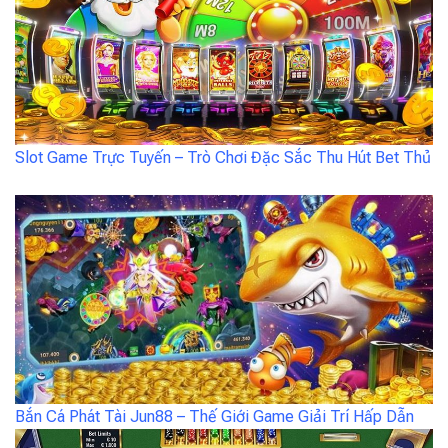
Slot Game Trực Tuyến – Trò Chơi Đặc Sắc Thu Hút Bet Thủ
Bắn Cá Phát Tài Jun88 – Thế Giới Game Giải Trí Hấp Dẫn