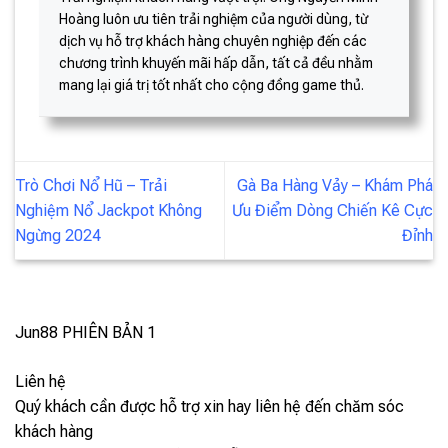
Hoàng luôn ưu tiên trải nghiệm của người dùng, từ
dịch vụ hỗ trợ khách hàng chuyên nghiệp đến các
chương trình khuyến mãi hấp dẫn, tất cả đều nhằm
mang lại giá trị tốt nhất cho cộng đồng game thủ.
Trò Chơi Nổ Hũ – Trải
Gà Ba Hàng Vảy – Khám Phá
Nghiệm Nổ Jackpot Không
Ưu Điểm Dòng Chiến Kê Cực
Ngừng 2024
Đỉnh
Jun88
PHIÊN BẢN 1
Liên hệ
Quý khách cần được hỗ trợ xin hay liên hệ đến chăm sóc
khách hàng