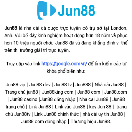
Jun88
là nhà cái cá cược trực tuyến có trụ sở tại London,
Anh. Với bề dày kinh nghiệm hoạt động hơn 18 năm và phục
hơn 10 triệu người chơi, Jun88 đã và đang khẳng định vị thế
trên thị trường giải trí trực tuyến.
Truy cập vào link
https://google.com.vn/
để tìm kiếm các từ
khóa phổ biến như:
Jun88 vip | Jun88 dev | Jun88 tv | Jun888 | Nhà cái Jun88 |
Trang chủ jun88 | Jun88king com | Jun88 com | Jun88.com
| Jun88 casino |Jun88 đăng nhập | Nha cai Jun88 | Jun88
trang chủ | Link Jun88 | Link vào Jun88 |
key Jun 88 | trang
chủ Jun88tv | Link Jun88 chính thức | nhà cái uy tín Jun88 |
Jun88 com đăng nhập | Thương hiệu Jun88.