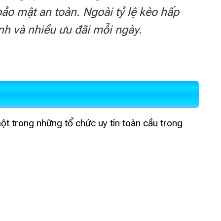
bảo mật an toàn. Ngoài tỷ lệ kèo hấp
nh và nhiều ưu đãi mỗi ngày.
ột trong những tổ chức uy tín toàn cầu trong