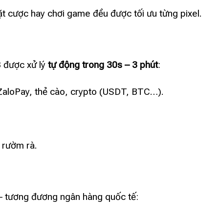
t cược hay chơi game đều được tối ưu từng pixel.
8 được xử lý
tự động trong 30s – 3 phút
:
ZaloPay, thẻ cào, crypto (USDT, BTC…).
 rườm rà.
 tương đương ngân hàng quốc tế: