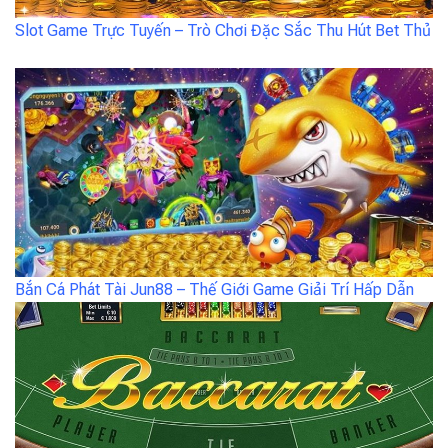
Slot Game Trực Tuyến – Trò Chơi Đặc Sắc Thu Hút Bet Thủ
Bắn Cá Phát Tài Jun88 – Thế Giới Game Giải Trí Hấp Dẫn