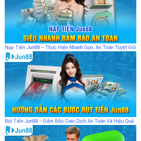
Nạp Tiền Jun88 – Thực Hiện Nhanh Gọn, An Toàn Tuyệt Đối
Rút Tiền Jun88 – Đảm Bảo Giao Dịch An Toàn Và Hiệu Quả