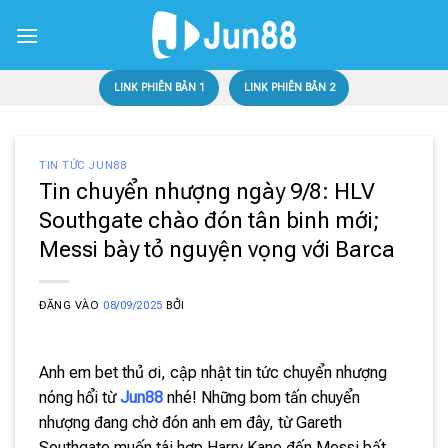
Bỏ
qua
nội
dung
LINK PHIÊN BẢN 1
LINK PHIÊN BẢN 2
TIN TỨC JUN88
Tin chuyển nhượng ngày 9/8: HLV
Southgate chào đón tân binh mới;
Messi bày tỏ nguyện vọng với Barca
ĐĂNG VÀO
08/09/2025
BỞI
Anh em bet thủ ơi, cập nhật tin tức chuyển nhượng
nóng hổi từ
Jun88
nhé! Những bom tấn chuyển
nhượng đang chờ đón anh em đây, từ Gareth
Southgate muốn tái hợp Harry Kane đến Messi bất