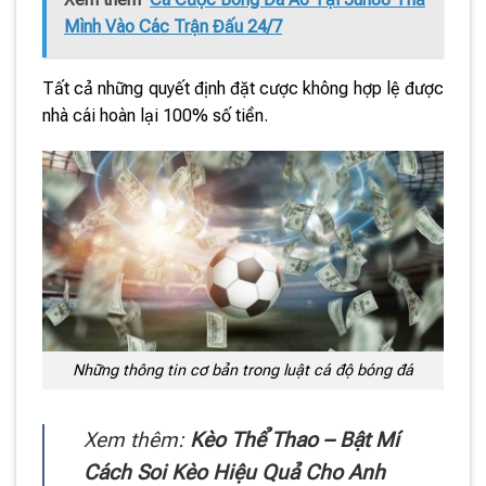
Mình Vào Các Trận Đấu 24/7
Tất cả những quyết định đặt cược không hợp lệ được
nhà cái hoàn lại 100% số tiền.
Những thông tin cơ bản trong luật cá độ bóng đá
Xem thêm:
Kèo Thể Thao – Bật Mí
Cách Soi Kèo Hiệu Quả Cho Anh