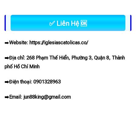
✅ Liên Hệ 🆗
➡️
Website:
https://iglesiascatolicas.co/
➡️Địa chỉ: 268 Phạm Thế Hiển, Phường 3, Quận 8, Thành
phố Hồ Chí Minh
➡️Điện thoại: 0901328963
➡️Email:
jun88king@gmail.com