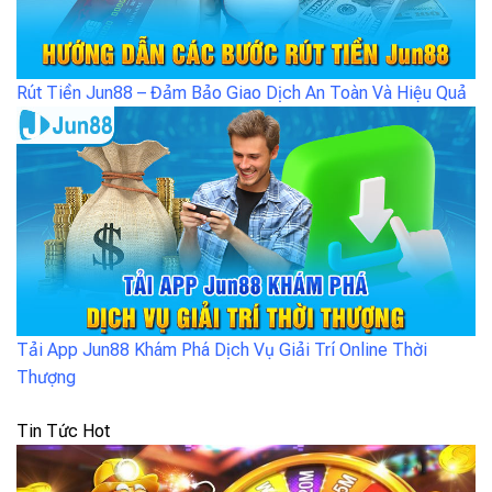
Rút Tiền Jun88 – Đảm Bảo Giao Dịch An Toàn Và Hiệu Quả
Tải App Jun88 Khám Phá Dịch Vụ Giải Trí Online Thời
Thượng
Tin Tức Hot