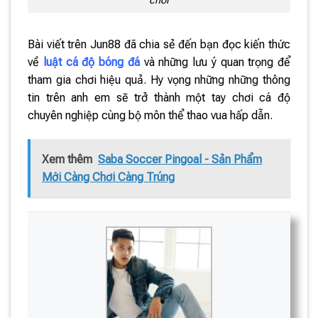
chơi
Bài viết trên Jun88 đã chia sẻ đến bạn đọc kiến thức
về
luật cá độ bóng đá
và những lưu ý quan trọng để
tham gia chơi hiệu quả. Hy vọng những những thông
tin trên anh em sẽ trở thành một tay chơi cá độ
chuyên nghiệp cùng bộ môn thể thao vua hấp dẫn.
Xem thêm
Saba Soccer Pingoal - Sản Phẩm
Mới Càng Chơi Càng Trúng