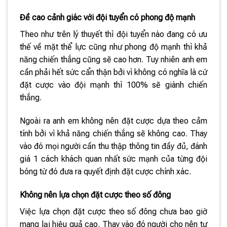
Đề cao cảnh giác với đội tuyển có phong độ mạnh
Theo như trên lý thuyết thì đội tuyển nào đang có ưu
thế về mặt thể lực cũng như phong độ mạnh thì khả
năng chiến thắng cũng sẽ cao hơn. Tuy nhiên anh em
cần phải hết sức cẩn thận bởi vì không có nghĩa là cứ
đặt cược vào đội mạnh thì 100% sẽ giành chiến
thắng.
Ngoài ra anh em không nên đặt cược dựa theo cảm
tính bởi vì khả năng chiến thắng sẽ không cao. Thay
vào đó mọi người cần thu thập thông tin đầy đủ, đánh
giá 1 cách khách quan nhất sức mạnh của từng đội
bóng từ đó đưa ra quyết định đặt cược chính xác.
Không nên lựa chọn đặt cược theo số đông
Việc lựa chọn đặt cược theo số đông chưa bao giờ
mang lại hiệu quả cao. Thay vào đó người cho nên tự