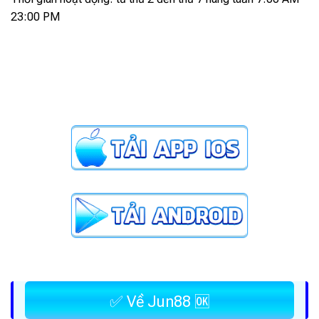
23:00 PM
✅ Về Jun88 🆗