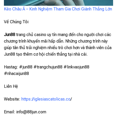
Kèo Châu Á – Kinh Nghiệm Tham Gia Chơi Giành Thắng Lớn
Về Chúng Tôi
Jun88
trang chủ casino uy tín mang đến cho người chơi các
chương trình khuyến mãi hấp dẫn. Những chương trình này
giúp tân thủ trải nghiệm nhiều trò chơi hơn và thành viên của
Jun88 tạo thêm cơ hội chiến thắng tại nhà cái.
Hastag: #jun88 #trangchujun88 #linkvaojun88
#nhacaijun88
Liên Hệ
Website:
https://iglesiascatolicas.co
/
Email:
info@88jun.com