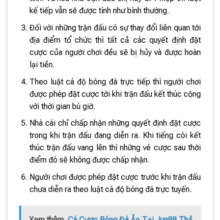
kế tiếp vẫn sẽ được tính như bình thường.
Đối với những trận đấu có sự thay đổi liên quan tới
địa điểm tổ chức thì tất cả các quyết định đặt
cược của người chơi đều sẽ bị hủy và được hoàn
lại tiền.
Theo luật cá độ bóng đá trực tiếp thì người chơi
được phép đặt cược tới khi trận đấu kết thúc cộng
với thời gian bù giờ.
Nhà cái chỉ chấp nhận những quyết định đặt cược
trong khi trận đấu đang diễn ra. Khi tiếng còi kết
thúc trận đấu vang lên thì những vé cược sau thời
điểm đó sẽ không được chấp nhận.
Người chơi được phép đặt cược trước khi trận đấu
chưa diễn ra theo luật cá độ bóng đá trực tuyến.
Xem thêm
Cá Cược Bóng Đá Ảo Tại Jun88 Thả