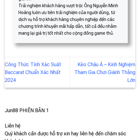
Trải nghiệm khách hàng vượt trội: Ông Nguyễn Minh
Hoàng luôn ưu tiên trải nghiệm của người dùng, từ
dịch vụ hỗ trợ khách hàng chuyên nghiệp đến các
chương trình khuyến mãi hấp dẫn, tất cả đều nhằm
mang lại giá trị tốt nhất cho cộng đồng game thủ.
Công Thức Tính Xác Suất
Kèo Châu Á – Kinh Nghiệm
Baccarat Chuẩn Xác Nhất
Tham Gia Chơi Giành Thắng
2024
Lớn
Jun88
PHIÊN BẢN 1
Liên hệ
Quý khách cần được hỗ trợ xin hay liên hệ đến chăm sóc