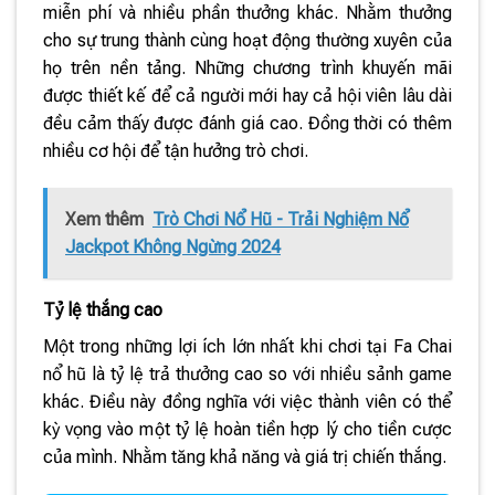
miễn phí và nhiều phần thưởng khác. Nhằm thưởng
cho sự trung thành cùng hoạt động thường xuyên của
họ trên nền tảng. Những chương trình khuyến mãi
được thiết kế để cả người mới hay cả hội viên lâu dài
đều cảm thấy được đánh giá cao. Đồng thời có thêm
nhiều cơ hội để tận hưởng trò chơi.
Xem thêm
Trò Chơi Nổ Hũ - Trải Nghiệm Nổ
Jackpot Không Ngừng 2024
Tỷ lệ thắng cao
Một trong những lợi ích lớn nhất khi chơi tại Fa Chai
nổ hũ là tỷ lệ trả thưởng cao so với nhiều sảnh game
khác. Điều này đồng nghĩa với việc thành viên có thể
kỳ vọng vào một tỷ lệ hoàn tiền hợp lý cho tiền cược
của mình. Nhằm tăng khả năng và giá trị chiến thắng.