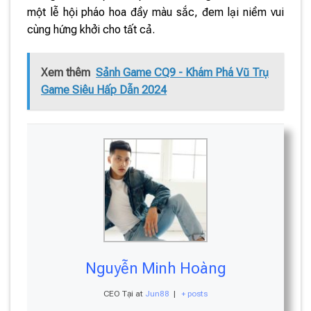
một lễ hội pháo hoa đầy màu sắc, đem lại niềm vui
cùng hứng khởi cho tất cả.
Xem thêm
Sảnh Game CQ9 - Khám Phá Vũ Trụ
Game Siêu Hấp Dẫn 2024
Nguyễn Minh Hoàng
CEO Tại
at
Jun88
|
+ posts