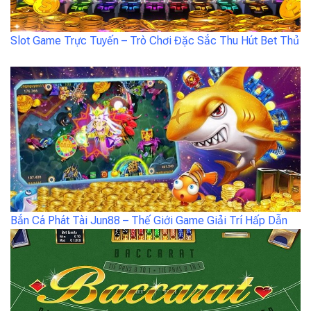
Slot Game Trực Tuyến – Trò Chơi Đặc Sắc Thu Hút Bet Thủ
Bắn Cá Phát Tài Jun88 – Thế Giới Game Giải Trí Hấp Dẫn