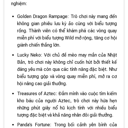
nghiệm:
Golden Dragon Rampage: Trò chơi này mang đến
không gian phiêu lưu kỳ ảo cùng với biểu tượng
rồng. Thành viên có thể khám phá các vòng quay
miễn phí với biểu tượng Wild mở rộng, tăng cơ hội
giành chiến thắng lớn.
Lucky Neko: Với chủ đề mèo may mắn của Nhật
Bản, trò chơi này không chỉ cuốn hút bởi thiết kế
đáng yêu mà còn qua các tính năng đặc biệt. Như
biểu tượng gộp và vòng quay miễn phí, mở ra cơ
hội nâng cao giải thưởng.
Treasures of Aztec: Đắm mình vào cuộc tìm kiếm
kho báu của người Aztec, trò chơi này hứa hẹn
những phút giây nổ hũ kịch tính với nhiều biểu
tượng đặc biệt và khả năng nhân đôi giải thưởng.
Panda’s Fortune: Trong bối cảnh yên bình của