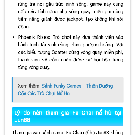
rừng tre nơi gấu trúc sinh sống, game này cung
cấp các tính năng như vòng quay miễn phí cùng
tiềm năng giành được jackpot, tạo không khí sôi
động.
Phoenix Rises: Trò chơi này đưa thành viên vào
hành trình tái sinh cùng chim phượng hoàng. Với
các biểu tượng Scatter cùng vòng quay miễn phí,
thành viên sẽ cảm nhận được sự hồi hộp trong
từng vòng quay.
Xem thêm
Sảnh Funky Games - Thiên Đường
Của Các Trò Chơi Nổ Hũ
Lý do nên tham gia Fa Chai nổ hũ tại
Jun88
Tham gia vào sảnh game Fa Chai nổ hũ Jun88 không