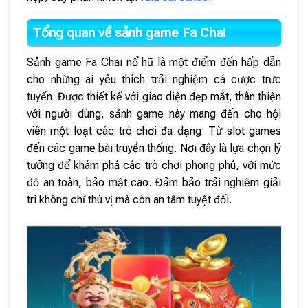
Tổng quan về sảnh game Fa Chai
Sảnh game Fa Chai nổ hũ là một điểm đến hấp dẫn
cho những ai yêu thích trải nghiệm cá cược trực
tuyến. Được thiết kế với giao diện đẹp mắt, thân thiện
với người dùng, sảnh game này mang đến cho hội
viên một loạt các trò chơi đa dạng. Từ slot games
đến các game bài truyền thống. Nơi đây là lựa chọn lý
tưởng để khám phá các trò chơi phong phú, với mức
độ an toàn, bảo mật cao. Đảm bảo trải nghiệm giải
trí không chỉ thú vị mà còn an tâm tuyệt đối.