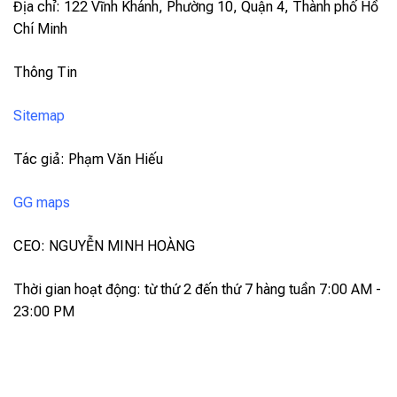
Địa chỉ: 122 Vĩnh Khánh, Phường 10, Quận 4, Thành phố Hồ
Chí Minh
Thông Tin
Sitemap
Tác giả: Phạm Văn Hiếu
GG maps
CEO: NGUYỄN MINH HOÀNG
Thời gian hoạt động: từ thứ 2 đến thứ 7 hàng tuần 7:00 AM -
23:00 PM