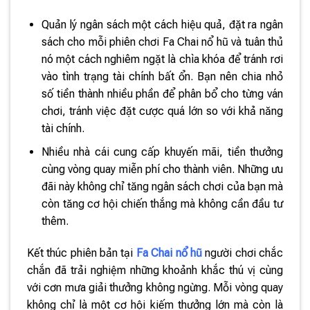
Quản lý ngân sách một cách hiệu quả, đặt ra ngân
sách cho mỗi phiên chơi Fa Chai nổ hũ và tuân thủ
nó một cách nghiêm ngặt là chìa khóa để tránh rơi
vào tình trạng tài chính bất ổn. Bạn nên chia nhỏ
số tiền thành nhiều phần để phân bổ cho từng ván
chơi, tránh việc đặt cược quá lớn so với khả năng
tài chính.
Nhiều nhà cái cung cấp khuyến mãi, tiền thưởng
cùng vòng quay miễn phí cho thành viên. Những ưu
đãi này không chỉ tăng ngân sách chơi của bạn mà
còn tăng cơ hội chiến thắng mà không cần đầu tư
thêm.
Kết thúc phiên bản tại
Fa Chai nổ hũ
người chơi chắc
chắn đã trải nghiệm những khoảnh khắc thú vị cùng
với cơn mưa giải thưởng không ngừng. Mỗi vòng quay
không chỉ là một cơ hội kiếm thưởng lớn mà còn là