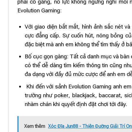
phải cố gắng, nỗ lực không ngừng nghỉ mỗi 
Evolution Gaming:
Với giao diện bắt mắt, hình ảnh sắc nét v
cực đẳng cấp. Sự cuốn hút, nóng bỏng của
đặc biệt mà anh em không thể tìm thấy ở bấ
Bố cục gọn gàng: Tất cả danh mục và bàn c
có thể dễ dàng tìm kiếm thông tin cũng nh
đa dạng với đầy đủ mức cược để anh em dễ
Khi đến với sảnh Evolution Gaming anh em c
trường như poker, blackjack, baccarat, s
nhàm chán khi quyết định đặt chơi tới đây.
Xem thêm
Xóc Đĩa Jun88 - Thiên Đường Giải Trí O