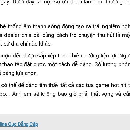
ngày. Dưới đây là một số ưu điểm làm nên thương hi
à hệ thống âm thanh sống động tạo ra trải nghiệm ng
 dealer chia bài cùng cách trò chuyện thu hút là mộ
t cứ địa chỉ nào khác.
ược đều được sắp xếp theo thiên hướng tiện lợi. Ngư
ư thao tác đặt cược một cách dễ dàng. Số lượng phò
 dàng lựa chọn.
ó thể dễ dàng tìm thấy tất cả các tựa game hot hit t
icbo… Anh em sẽ không bao giờ phải thất vọng và cả
nline Cực Đẳng Cấp