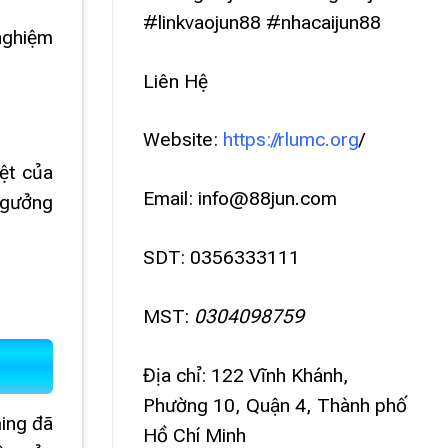
#linkvaojun88 #nhacaijun88
 nghiệm
Liên Hệ
Website:
https://rlumc.org
/
ệt của
Email:
info@88jun.com
 ngưởng
SDT: 0356333111
MST:
0304098759
Địa chỉ: 122 Vĩnh Khánh,
Phường 10, Quận 4, Thành phố
ming đã
Hồ Chí Minh