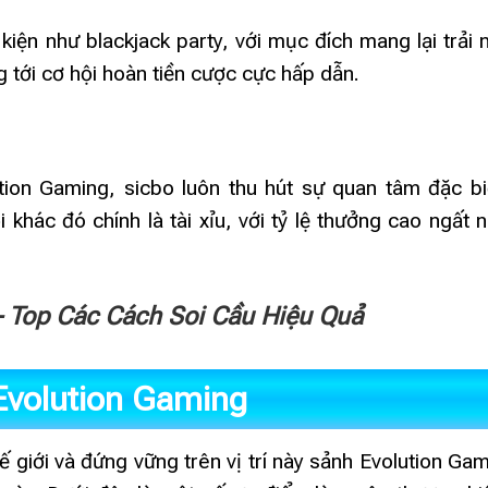
iện như blackjack party, với mục đích mang lại trải
g tới cơ hội hoàn tiền cược cực hấp dẫn.
tion Gaming, sicbo luôn thu hút sự quan tâm đặc bi
 khác đó chính là tài xỉu, với tỷ lệ thưởng cao ngất
 – Top Các Cách Soi Cầu Hiệu Quả
Evolution Gaming
ế giới và đứng vững trên vị trí này sảnh Evolution Ga