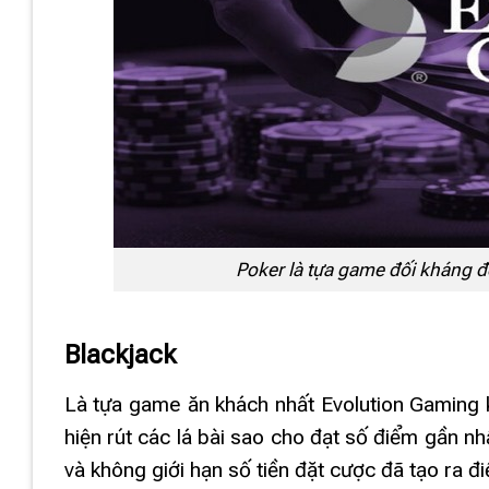
Poker là tựa game đối kháng đ
Blackjack
Là tựa game ăn khách nhất Evolution Gaming k
hiện rút các lá bài sao cho đạt số điểm gần nh
và không giới hạn số tiền đặt cược đã tạo ra đ