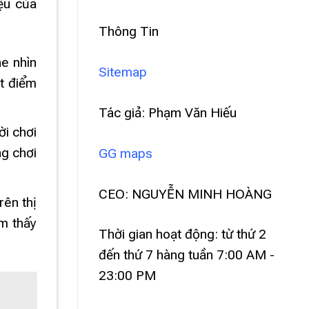
ệu của
Thông Tin
he nhìn
Sitemap
t điểm
Tác giả: Phạm Văn Hiếu
ời chơi
ng chơi
GG maps
CEO: NGUYỄN MINH HOÀNG
rên thị
m thấy
Thời gian hoạt động: từ thứ 2
đến thứ 7 hàng tuần 7:00 AM -
23:00 PM