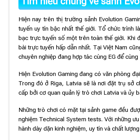
Tìm hiểu chung về sảnh Evo
Hiện nay trên thị trường sảnh Evolution Gami
tuyến uy tín bậc nhất thế giới. Tổ chức trìn
bạc trực tuyến số một trên toàn thế giới. Khi
bài trực tuyến hấp dẫn nhất. Tại Việt Nam cũn
chuyên nghiệp đang hợp tác cùng EG để cùng n
Hiện Evolution Gaming đang có văn phòng đại 
Trong đó ở Riga, Latvia sẽ là nơi đặt trụ sở
cấp bởi cơ quan quản lý trò chơi Latvia và ủy b
Những trò chơi có mặt tại sảnh game đều được
nghiệm Technical System tests. Với những ưu 
hành dày dặn kinh nghiệm, uy tín và chất lượng