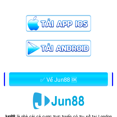
✅ Về Jun88 🆗
Jun88
là nhà cái cá cược trực tuyến có trụ sở tại London,