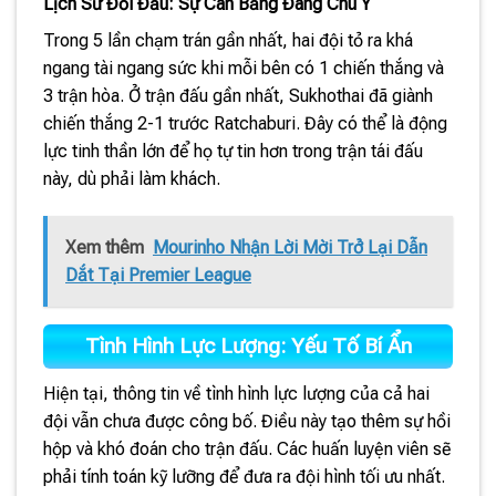
Lịch Sử Đối Đầu: Sự Cân Bằng Đáng Chú Ý
Trong 5 lần chạm trán gần nhất, hai đội tỏ ra khá
ngang tài ngang sức khi mỗi bên có 1 chiến thắng và
3 trận hòa. Ở trận đấu gần nhất, Sukhothai đã giành
chiến thắng 2-1 trước Ratchaburi. Đây có thể là động
lực tinh thần lớn để họ tự tin hơn trong trận tái đấu
này, dù phải làm khách.
Xem thêm
Mourinho Nhận Lời Mời Trở Lại Dẫn
Dắt Tại Premier League
Tình Hình Lực Lượng: Yếu Tố Bí Ẩn
Hiện tại, thông tin về tình hình lực lượng của cả hai
đội vẫn chưa được công bố. Điều này tạo thêm sự hồi
hộp và khó đoán cho trận đấu. Các huấn luyện viên sẽ
phải tính toán kỹ lưỡng để đưa ra đội hình tối ưu nhất.