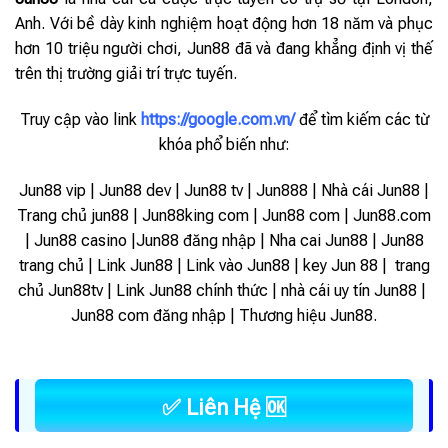
Anh. Với bề dày kinh nghiệm hoạt động hơn 18 năm và phục
hơn 10 triệu người chơi, Jun88 đã và đang khẳng định vị thế
trên thị trường giải trí trực tuyến.
Truy cập vào link
https://google.com.vn/
để tìm kiếm các từ
khóa phổ biến như:
Jun88 vip | Jun88 dev | Jun88 tv | Jun888 | Nhà cái Jun88 |
Trang chủ jun88 | Jun88king com | Jun88 com | Jun88.com
| Jun88 casino |Jun88 đăng nhập | Nha cai Jun88 | Jun88
trang chủ | Link Jun88 | Link vào Jun88 |
key Jun 88 | trang
chủ Jun88tv | Link Jun88 chính thức | nhà cái uy tín Jun88 |
Jun88 com đăng nhập | Thương hiệu Jun88.
✅ Liên Hệ 🆗