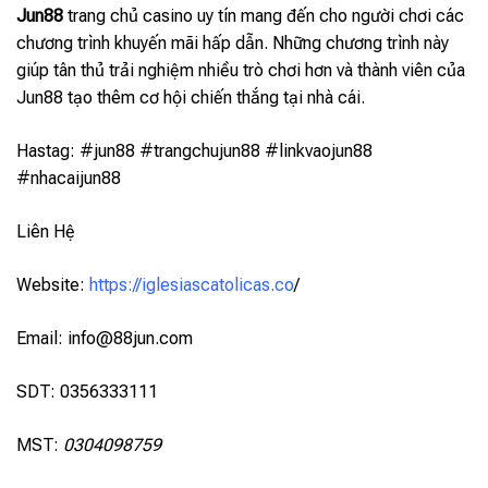
Jun88
trang chủ casino uy tín mang đến cho người chơi các
chương trình khuyến mãi hấp dẫn. Những chương trình này
giúp tân thủ trải nghiệm nhiều trò chơi hơn và thành viên của
Jun88 tạo thêm cơ hội chiến thắng tại nhà cái.
Hastag: #jun88 #trangchujun88 #linkvaojun88
#nhacaijun88
Liên Hệ
Website:
https://iglesiascatolicas.co
/
Email:
info@88jun.com
SDT: 0356333111
MST:
0304098759