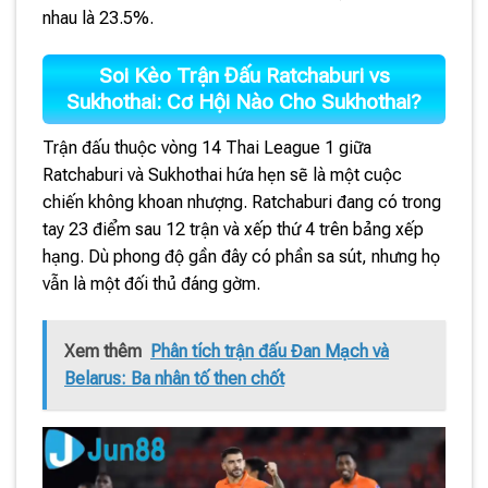
nhau là 23.5%.
Soi Kèo Trận Đấu Ratchaburi vs
Sukhothai: Cơ Hội Nào Cho Sukhothai?
Trận đấu thuộc vòng 14 Thai League 1 giữa
Ratchaburi và Sukhothai hứa hẹn sẽ là một cuộc
chiến không khoan nhượng. Ratchaburi đang có trong
tay 23 điểm sau 12 trận và xếp thứ 4 trên bảng xếp
hạng. Dù phong độ gần đây có phần sa sút, nhưng họ
vẫn là một đối thủ đáng gờm.
Xem thêm
Phân tích trận đấu Đan Mạch và
Belarus: Ba nhân tố then chốt