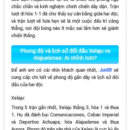
chắc chắn và kinh nghiệm chinh chiến dày dặn. Trận
lượt đi hòa 1-1 đã cho thấy sự cân bằng giữa hai đội,
và trận lượt về hứa hẹn sẽ là một cuộc đấu trí căng
thẳng, nơi đội bóng nào ít mắc sai lầm hơn sẽ giành
chiến thắng.
Phong độ và lịch sử đối đầu Xelaju vs
Alajuelense: Ai nhỉnh hơn?
Để anh em có cái nhìn khách quan nhất,
Jun88
sẽ
cung cấp chi tiết về phong độ gần đây và lịch sử đối
đầu của hai đội:
Xelaju:
Trong 5 trận gần nhất, Xelaju thắng 3, hòa 1 và thua
1. Họ đã đánh bại Comunicaciones, Coban Imperial
và Deportivo Achuapa, hòa Alajuelense và thua
Aurora. Phong độ trên sân nhà của Xelaju là cực kỳ ấn