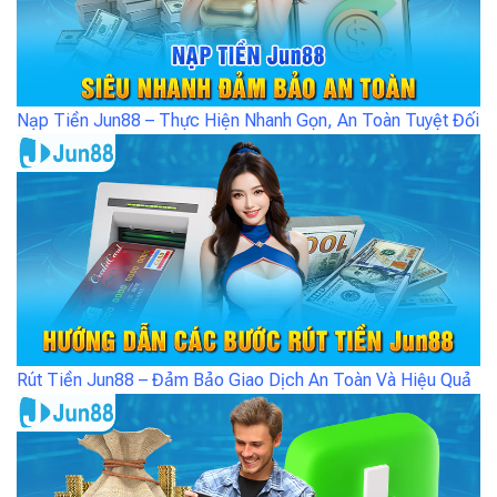
Nạp Tiền Jun88 – Thực Hiện Nhanh Gọn, An Toàn Tuyệt Đối
Rút Tiền Jun88 – Đảm Bảo Giao Dịch An Toàn Và Hiệu Quả