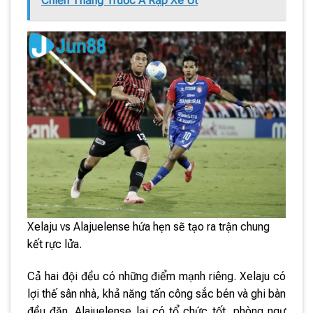
Chiến Thắng Trước Ả Rập Xê Út
Xelaju vs Alajuelense hứa hẹn sẽ tạo ra trận chung
kết rực lửa.
Cả hai đội đều có những điểm mạnh riêng. Xelaju có
lợi thế sân nhà, khả năng tấn công sắc bén và ghi bàn
đều đặn. Alajuelense lại có tổ chức tốt, phòng ngự