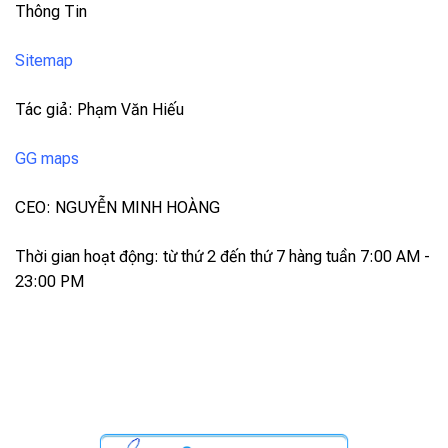
Thông Tin
Sitemap
Tác giả: Phạm Văn Hiếu
GG maps
CEO: NGUYỄN MINH HOÀNG
Thời gian hoạt động: từ thứ 2 đến thứ 7 hàng tuần 7:00 AM -
23:00 PM