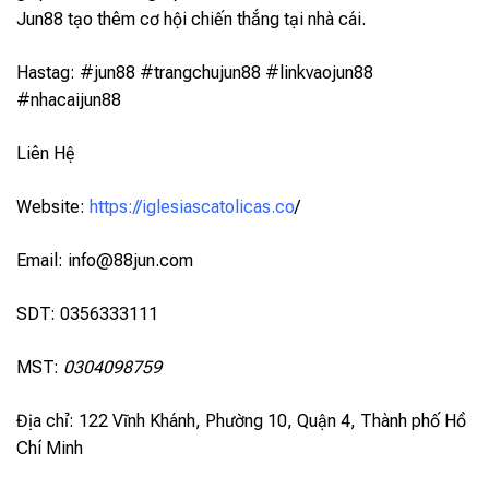
Jun88 tạo thêm cơ hội chiến thắng tại nhà cái.
Hastag: #jun88 #trangchujun88 #linkvaojun88
#nhacaijun88
Liên Hệ
Website:
https://iglesiascatolicas.co
/
Email:
info@88jun.com
SDT: 0356333111
MST:
0304098759
Địa chỉ: 122 Vĩnh Khánh, Phường 10, Quận 4, Thành phố Hồ
Chí Minh