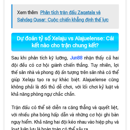
Xem thêm
Phân tích trận đấu Zaqatala và
Sahdag Qusar: Cuộc chiến khẳng định thế lực
Dự đoán tỷ số Xelaju vs Alajuelense: Cái
kết nào cho trận chung kết?
Sau khi phân tích kỹ lưỡng,
Jun88
nhận thấy cả hai
đội đều có cơ hội giành chiến thắng. Tuy nhiên, lợi
thế sân nhà và phong độ ấn tượng trên sân nhà có thể
giúp Xelaju tạo ra sự khác biệt. Alajuelense cũng
không phải là đối thủ dễ chơi, với lối chơi kỷ luật và
khả năng phòng ngự chắc chắn.
Trận đấu có thể sẽ diễn ra căng thẳng và quyết liệt,
với nhiều pha bóng hấp dẫn và những cơ hội ghi bàn
nguy hiểm. Khả năng hai đội kéo nhau vào hiệp phụ và
loạt luân lưu là hoàn toàn có thể xảy ra.