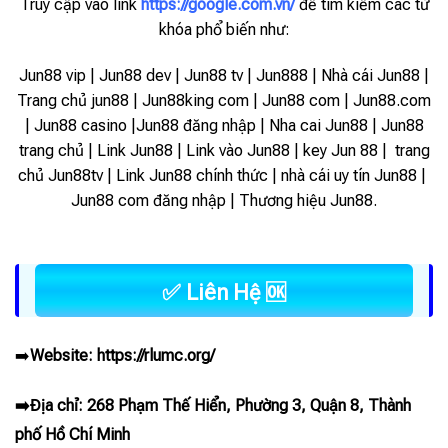
Truy cập vào link
https://google.com.vn/
để tìm kiếm các từ
khóa phổ biến như:
Jun88 vip | Jun88 dev | Jun88 tv | Jun888 | Nhà cái Jun88 |
Trang chủ jun88 | Jun88king com | Jun88 com | Jun88.com
| Jun88 casino |Jun88 đăng nhập | Nha cai Jun88 | Jun88
trang chủ | Link Jun88 | Link vào Jun88 |
key Jun 88 | trang
chủ Jun88tv | Link Jun88 chính thức | nhà cái uy tín Jun88 |
Jun88 com đăng nhập | Thương hiệu Jun88.
✅ Liên Hệ 🆗
➡️
Website:
https://rlumc.org/
➡️Địa chỉ: 268 Phạm Thế Hiển, Phường 3, Quận 8, Thành
phố Hồ Chí Minh