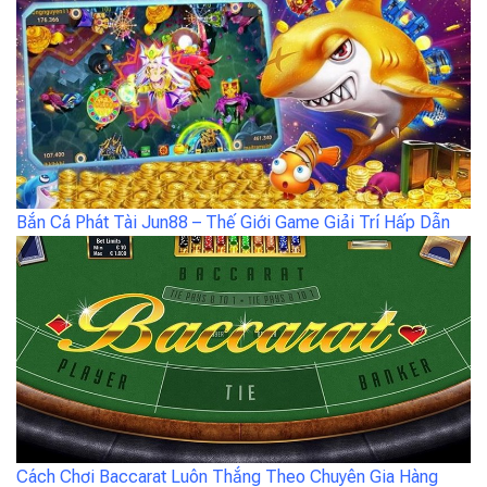
Bắn Cá Phát Tài Jun88 – Thế Giới Game Giải Trí Hấp Dẫn
Cách Chơi Baccarat Luôn Thắng Theo Chuyên Gia Hàng