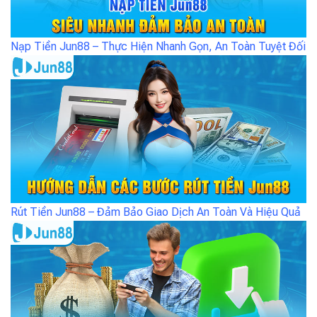
Nạp Tiền Jun88 – Thực Hiện Nhanh Gọn, An Toàn Tuyệt Đối
Rút Tiền Jun88 – Đảm Bảo Giao Dịch An Toàn Và Hiệu Quả