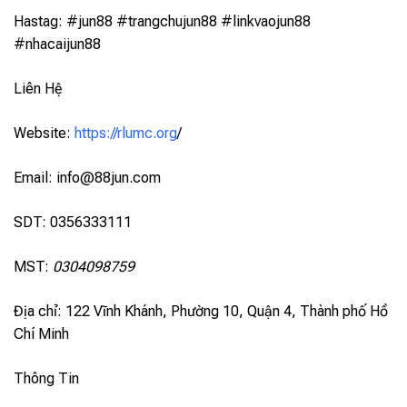
Hastag: #jun88 #trangchujun88 #linkvaojun88
#nhacaijun88
Liên Hệ
Website:
https://rlumc.org
/
Email:
info@88jun.com
SDT: 0356333111
MST:
0304098759
Địa chỉ: 122 Vĩnh Khánh, Phường 10, Quận 4, Thành phố Hồ
Chí Minh
Thông Tin