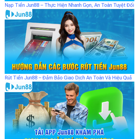
Nạp Tiền Jun88 – Thực Hiện Nhanh Gọn, An Toàn Tuyệt Đối
Rút Tiền Jun88 – Đảm Bảo Giao Dịch An Toàn Và Hiệu Quả