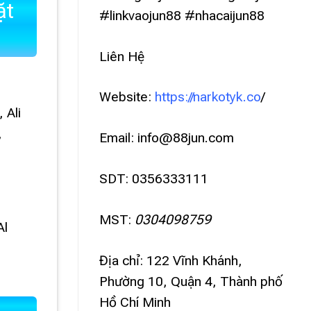
ặt
#linkvaojun88 #nhacaijun88
Liên Hệ
Website:
https://narkotyk.co
/
 Ali
,
Email:
info@88jun.com
SDT: 0356333111
MST:
0304098759
Al
Địa chỉ: 122 Vĩnh Khánh,
Phường 10, Quận 4, Thành phố
Hồ Chí Minh