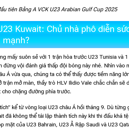
đầu tiên Bảng A VCK U23 Arabian Gulf Cup 2025
U23 Kuwait: Chủ nhà phô diễn sứ
mạnh?
ông mấy suôn sẻ với 1 trận hòa trước U23 Tunisia và 1
m đừng vội đánh giá thấp đội bóng này nhé. Nhìn vào
hâu Á vừa qua, chúng ta có thể thấy được tiềm năng lớ
 trận mở màn, thầy trò HLV Ilidio Vale chắc chắn sẽ 
ốt cho chặng đường phía trước.
tích” kể từ vòng loại U23 châu Á hồi tháng 9. Dù từng
ã không thể tái lập thành tích này khi thi đấu khá tệ
góp mặt của U23 Bahrain, U23 Ả Rập Saudi và U23 Qat