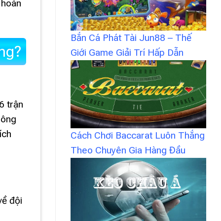
m hoàn
Bắn Cá Phát Tài Jun88 – Thế
ng?
Giới Game Giải Trí Hấp Dẫn
6 trận
hông
ích
Cách Chơi Baccarat Luôn Thắng
Theo Chuyên Gia Hàng Đầu
về đội