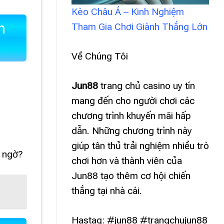
Kèo Châu Á – Kinh Nghiệm
h
Tham Gia Chơi Giành Thắng Lớn
Về Chúng Tôi
Jun88
trang chủ casino uy tín
mang đến cho người chơi các
chương trình khuyến mãi hấp
dẫn. Những chương trình này
giúp tân thủ trải nghiệm nhiều trò
t ngờ?
chơi hơn và thành viên của
Jun88 tạo thêm cơ hội chiến
thắng tại nhà cái.
Hastag: #jun88 #trangchujun88