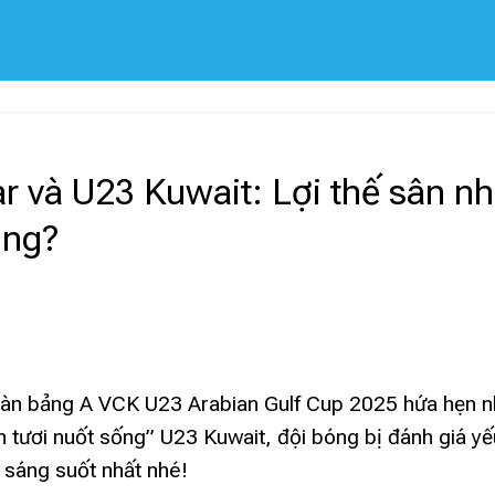
r và U23 Kuwait: Lợi thế sân n
ắng?
àn bảng A VCK U23 Arabian Gulf Cup 2025 hứa hẹn n
 tươi nuốt sống” U23 Kuwait, đội bóng bị đánh giá yế
 sáng suốt nhất nhé!