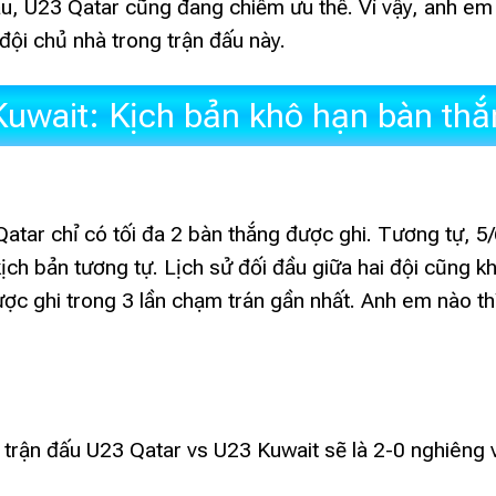
đầu, U23 Qatar cũng đang chiếm ưu thế. Vì vậy, anh e
đội chủ nhà trong trận đấu này.
uwait: Kịch bản khô hạn bàn thắ
atar chỉ có tối đa 2 bàn thắng được ghi. Tương tự, 5/
ịch bản tương tự. Lịch sử đối đầu giữa hai đội cũng k
ược ghi trong 3 lần chạm trán gần nhất. Anh em nào th
 trận đấu U23 Qatar vs U23 Kuwait sẽ là 2-0 nghiêng 