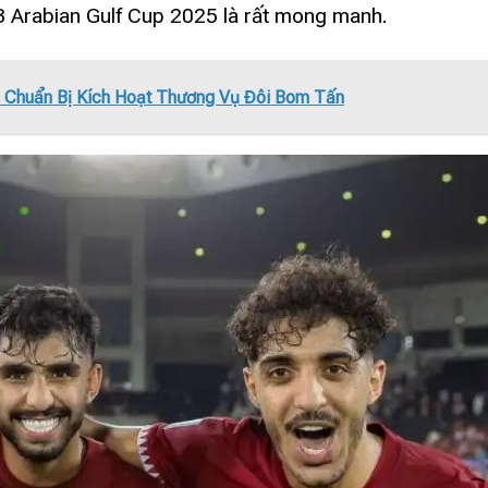
3 Arabian Gulf Cup 2025 là rất mong manh.
 Chuẩn Bị Kích Hoạt Thương Vụ Đôi Bom Tấn