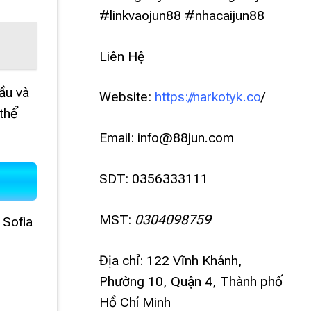
#linkvaojun88 #nhacaijun88
Liên Hệ
ầu và
Website:
https://narkotyk.co
/
thể
Email:
info@88jun.com
SDT: 0356333111
MST:
0304098759
 Sofia
Địa chỉ: 122 Vĩnh Khánh,
Phường 10, Quận 4, Thành phố
Hồ Chí Minh