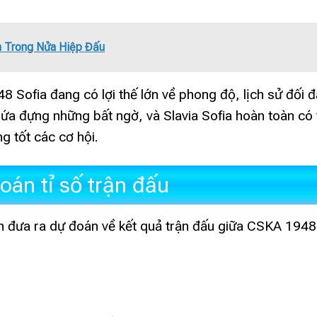
n Trong Nửa Hiệp Đấu
 Sofia đang có lợi thế lớn về phong độ, lịch sử đối đ
ứa đựng những bất ngờ, và Slavia Sofia hoàn toàn có 
g tốt các cơ hội.
án tỉ số trận đấu
in đưa ra dự đoán về kết quả trận đấu giữa CSKA 1948