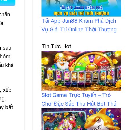
chắn
Tải App Jun88 Khám Phá Dịch
ựa
Vụ Giải Trí Online Thời Thượng
Tin Tức Hot
m sau
 nhóm
ấu khá
, xếp
Slot Game Trực Tuyến – Trò
ng.
Chơi Đặc Sắc Thu Hút Bet Thủ
ây bất