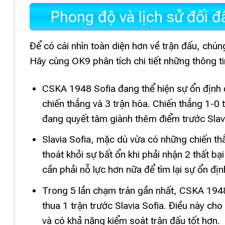
Phong độ và lịch sử đối đ
Để có cái nhìn toàn diện hơn về trận đấu, chún
Hãy cùng OK9 phân tích chi tiết những thông t
CSKA 1948 Sofia đang thể hiện sự ổn định đá
chiến thắng và 3 trận hòa. Chiến thắng 1-0 
đang quyết tâm giành thêm điểm trước Slavia
Slavia Sofia, mặc dù vừa có những chiến th
thoát khỏi sự bất ổn khi phải nhận 2 thất bạ
cần phải nỗ lực hơn nữa để tìm lại sự ổn địn
Trong 5 lần chạm trán gần nhất, CSKA 1948 
thua 1 trận trước Slavia Sofia. Điều này ch
và có khả năng kiểm soát trận đấu tốt hơn.