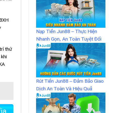
 BXH
y
Nạp Tiền Jun88 – Thực Hiện
Nhanh Gọn, An Toàn Tuyệt Đối
rí thứ
 khi
SKA
Rút Tiền Jun88 – Đảm Bảo Giao
Dịch An Toàn Và Hiệu Quả
ia