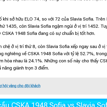
 khi sở hữu ELO 74, so với 72 của Slavia Sofia. Trên
ứ 1435, còn Slavia Sofia ngậm ngùi ở vị trí 1452. Tu
y CSKA 1948 Sofia đang có sự chuẩn bị tốt hơn.
ệ ở vị trí thứ 8, còn Slavia Sofia xếp ngay sau ở vị t
ang nghiêng về CSKA 1948 Sofia với tỷ lệ 52.7%, trong
cầm hòa nhau là 24.1%. Những con số này cho thấy C
 năng giành trọn 3 điểm.
ơ hội vàng cho đội khách
cầu CSKA 1948 Sofia vs Slavia Sof