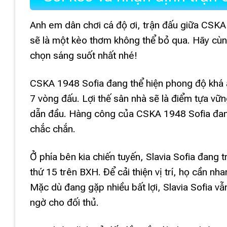
Anh em dân chơi cá độ ơi, trận đấu giữa CSKA
sẽ là một kèo thơm không thể bỏ qua. Hãy cùn
chọn sáng suốt nhất nhé!
CSKA 1948 Sofia đang thể hiện phong độ khá ấ
7 vòng đấu. Lợi thế sân nhà sẽ là điểm tựa vữ
dẫn đầu. Hàng công của CSKA 1948 Sofia đang 
chắc chắn.
Ở phía bên kia chiến tuyến, Slavia Sofia đang t
thứ 15 trên BXH. Để cải thiện vị trí, họ cần nha
Mặc dù đang gặp nhiều bất lợi, Slavia Sofia v
ngờ cho đối thủ.