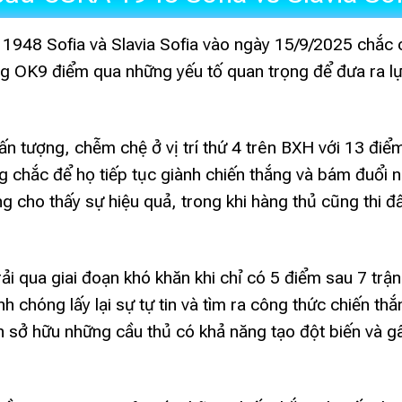
 1948 Sofia và Slavia Sofia vào ngày 15/9/2025 chắc 
g OK9 điểm qua những yếu tố quan trọng để đưa ra l
n tượng, chễm chệ ở vị trí thứ 4 trên BXH với 13 điể
ng chắc để họ tiếp tục giành chiến thắng và bám đuổi
cho thấy sự hiệu quả, trong khi hàng thủ cũng thi đ
rải qua giai đoạn khó khăn khi chỉ có 5 điểm sau 7 trận
nh chóng lấy lại sự tự tin và tìm ra công thức chiến thắ
ẫn sở hữu những cầu thủ có khả năng tạo đột biến và g