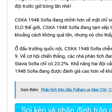
đội trước giờ bóng lăn nhé!
CSKA 1948 Sofia đang nhỉnh hơn về mặt chỉ số
ELO thế giới, CSKA 1948 Sofia đang tạm xếp th
khoảng cách không quá lớn, nhưng nó cho thấ
Ở đấu trường quốc nội, CSKA 1948 Sofia chễm ch
9. Về cơ hội chiến thắng, các nhà phân tích đ
Slavia Sofia chỉ có 23.2%. Khả năng hai đội 
1948 Sofia đang được đánh giá cao hơn về khả
Xem thêm
Phân tích trận đấu Fulham vs Man City: C
Soi kèo và nhận định trận 