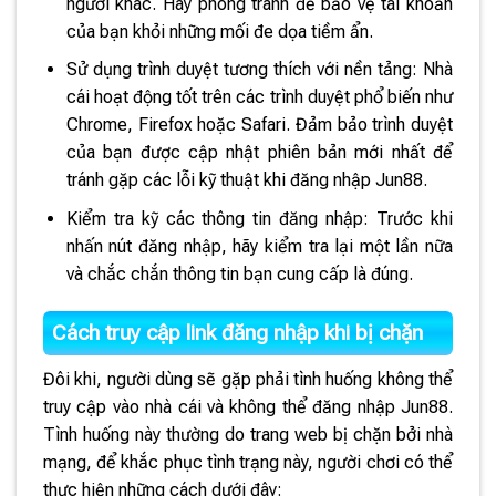
người khác. Hãy phòng tránh để bảo vệ tài khoản
của bạn khỏi những mối đe dọa tiềm ẩn.
Sử dụng trình duyệt tương thích với nền tảng: Nhà
cái hoạt động tốt trên các trình duyệt phổ biến như
Chrome, Firefox hoặc Safari. Đảm bảo trình duyệt
của bạn được cập nhật phiên bản mới nhất để
tránh gặp các lỗi kỹ thuật khi đăng nhập Jun88.
Kiểm tra kỹ các thông tin đăng nhập: Trước khi
nhấn nút đăng nhập, hãy kiểm tra lại một lần nữa
và chắc chắn thông tin bạn cung cấp là đúng.
Cách truy cập link đăng nhập khi bị chặn
Đôi khi, người dùng sẽ gặp phải tình huống không thể
truy cập vào nhà cái và không thể đăng nhập Jun88.
Tình huống này thường do trang web bị chặn bởi nhà
mạng, để khắc phục tình trạng này, người chơi có thể
thực hiện những cách dưới đây: