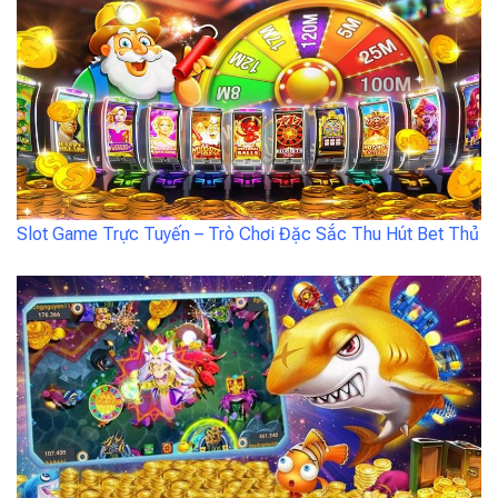
Slot Game Trực Tuyến – Trò Chơi Đặc Sắc Thu Hút Bet Thủ