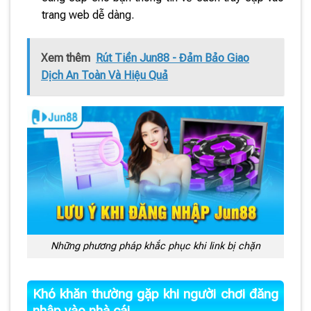
trang web dễ dàng.
Xem thêm
Rút Tiền Jun88 - Đảm Bảo Giao
Dịch An Toàn Và Hiệu Quả
Những phương pháp khắc phục khi link bị chặn
Khó khăn thường gặp khi người chơi đăng
nhập vào nhà cái