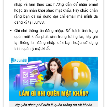
nhập và làm theo các hướng dẫn để nhận email
hoặc tin nhắn khôi phục mật khẩu. Hãy chắc chắn
rằng bạn đã sử dụng địa chỉ email mà mình đã
đăng ký tại Jun88.
Ghi nhớ thông tin đăng nhập: Để tránh tình trạng
quên mật khẩu phát sinh trong tương lai, hãy ghi
lại thông tin đăng nhập của bạn hoặc sử dụng
trình quản lý mật khẩu.
Nguyên nhân phổ biến là quên thông tin tài khoản