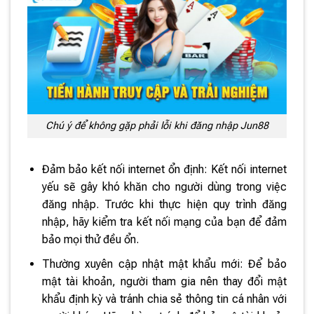
Chú ý để không gặp phải lỗi khi đăng nhập Jun88
Đảm bảo kết nối internet ổn định: Kết nối internet
yếu sẽ gây khó khăn cho người dùng trong việc
đăng nhập. Trước khi thực hiện quy trình đăng
nhập, hãy kiểm tra kết nối mạng của bạn để đảm
bảo mọi thử đều ổn.
Thường xuyên cập nhật mật khẩu mới: Để bảo
mật tài khoản, người tham gia nên thay đổi mật
khẩu định kỳ và tránh chia sẻ thông tin cá nhân với