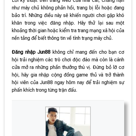
Lỗi kỹ thuật trên trang web của nhà cái, chẳng hạn
như máy chủ không phản hồi, trang bị lỗi hoặc đang
bảo trì. Những điều này sẽ khiến người chơi gặp khó
khăn trong việc đăng nhập. Hãy thử lại sau một
khoảng thời gian hoặc kiểm tra trang mạng xã hội của
nền tảng để biết thông tin về tình trạng máy chủ.
Đăng nhập Jun88
không chỉ mang đến cho bạn cơ
hội trải nghiệm các trò chơi độc đáo mà còn là cánh
cửa mở ra những phần thưởng thú vị. Đừng bỏ lỡ cơ
hội, hãy gia nhập cộng đồng game thủ và trở thành
hội viên của Jun88 ngay hôm nay để trải nghiệm sự
phấn khích trong từng trận đấu.