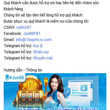
Quý khách cần được hỗ trợ xin hay liên hệ đến chăm sóc
khách hàng
Chúng tôi sẽ tận tâm hết lòng hỗ trợ quý khách.
Được phục vụ quý khách là niềm vui của chúng tôi
CSKH:
cskh247
Facebook:
Jun88FB1
Gmail:
info@7aspire.ru.com
Telegram hỗ trợ:
Đại lý
Telegram hỗ trợ:
Khiếu nại
Telegram hỗ trợ:
Khuyến mãi
Hướng dẫn - Thông tin