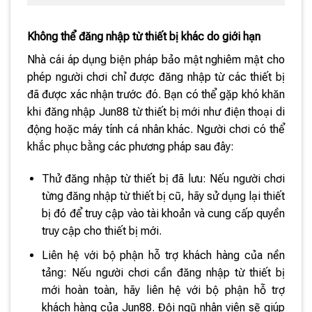
Không thể đăng nhập từ thiết bị khác do giới hạn
Nhà cái áp dụng biện pháp bảo mật nghiêm mật cho
phép người chơi chỉ được đăng nhập từ các thiết bị
đã được xác nhận trước đó. Bạn có thể gặp khó khăn
khi đăng nhập Jun88 từ thiết bị mới như điện thoại di
động hoặc máy tính cá nhân khác. Người chơi có thể
khắc phục bằng các phương pháp sau đây:
Thử đăng nhập từ thiết bị đã lưu: Nếu người chơi
từng đăng nhập từ thiết bị cũ, hãy sử dụng lại thiết
bị đó để truy cập vào tài khoản và cung cấp quyền
truy cập cho thiết bị mới.
Liên hệ với bộ phận hỗ trợ khách hàng của nền
tảng: Nếu người chơi cần đăng nhập từ thiết bị
mới hoàn toàn, hãy liên hệ với bộ phận hỗ trợ
khách hàng của Jun88. Đội ngũ nhân viên sẽ giúp