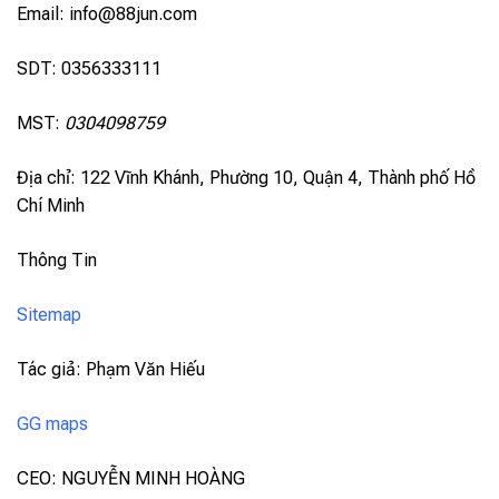
Email:
info@88jun.com
SDT: 0356333111
MST:
0304098759
Địa chỉ: 122 Vĩnh Khánh, Phường 10, Quận 4, Thành phố Hồ
Chí Minh
Thông Tin
Sitemap
Tác giả: Phạm Văn Hiếu
GG maps
CEO: NGUYỄN MINH HOÀNG