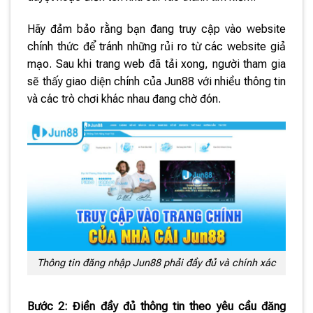
Hãy đảm bảo rằng bạn đang truy cập vào website
chính thức để tránh những rủi ro từ các website giả
mạo. Sau khi trang web đã tải xong, người tham gia
sẽ thấy giao diện chính của Jun88 với nhiều thông tin
và các trò chơi khác nhau đang chờ đón.
Thông tin đăng nhập Jun88 phải đầy đủ và chính xác
Bước 2: Điền đầy đủ thông tin theo yêu cầu đăng