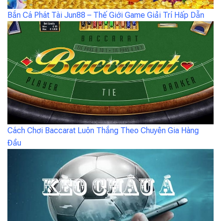
Bắn Cá Phát Tài Jun88 – Thế Giới Game Giải Trí Hấp Dẫn
Cách Chơi Baccarat Luôn Thắng Theo Chuyên Gia Hàng
Đầu