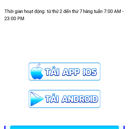
Thời gian hoạt động: từ thứ 2 đến thứ 7 hàng tuần 7:00 AM -
23:00 PM