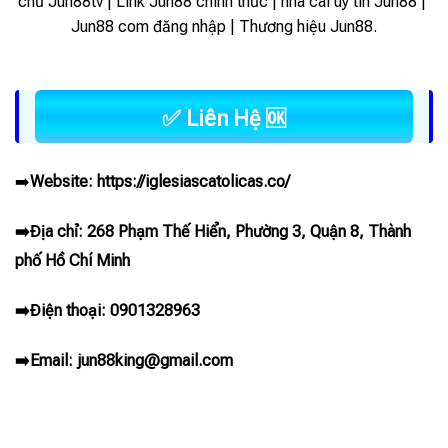
chủ Jun88tv | Link Jun88 chính thức | nhà cái uy tín Jun88 |
Jun88 com đăng nhập | Thương hiệu Jun88.
✅ Liên Hệ 🆗
➡️
Website:
https://iglesiascatolicas.co/
➡️Địa chỉ: 268 Phạm Thế Hiển, Phường 3, Quận 8, Thành
phố Hồ Chí Minh
➡️Điện thoại: 0901328963
➡️Email:
jun88king@gmail.com