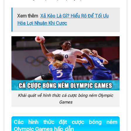
Xem thêm
Xả Kèo Là Gì? Hiểu Rõ Để Tối Ưu
Hóa Lợi Nhuận Khi Cược
Khái quát về hình thức cá cược bóng ném Olympic
Games
Các hình thức đặt cược bóng ném
Olympic Games hấp dẫn