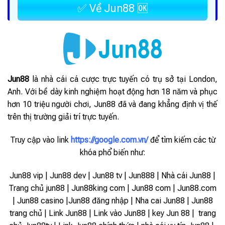
✅ Về Jun88 🆗
Jun88
là nhà cái cá cược trực tuyến có trụ sở tại London,
Anh. Với bề dày kinh nghiệm hoạt động hơn 18 năm và phục
hơn 10 triệu người chơi, Jun88 đã và đang khẳng định vị thế
trên thị trường giải trí trực tuyến.
Truy cập vào link
https://google.com.vn/
để tìm kiếm các từ
khóa phổ biến như:
Jun88 vip | Jun88 dev | Jun88 tv | Jun888 | Nhà cái Jun88 |
Trang chủ jun88 | Jun88king com | Jun88 com | Jun88.com
| Jun88 casino |Jun88 đăng nhập | Nha cai Jun88 | Jun88
trang chủ | Link Jun88 | Link vào Jun88 |
key Jun 88 | trang