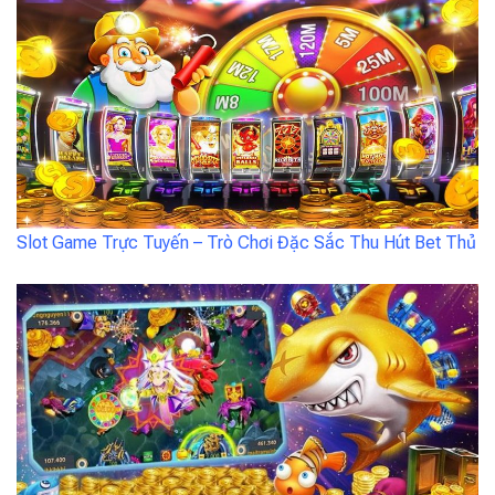
Slot Game Trực Tuyến – Trò Chơi Đặc Sắc Thu Hút Bet Thủ