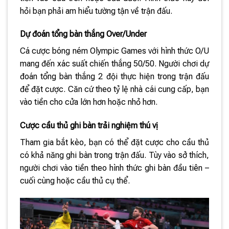
hỏi bạn phải am hiểu tường tận về trận đấu.
Dự đoán tổng bàn thắng Over/Under
Cá cược bóng ném Olympic Games với hình thức O/U
mang đến xác suất chiến thắng 50/50. Người chơi dự
đoán tổng bàn thắng 2 đội thực hiện trong trận đấu
để đặt cược. Căn cứ theo tỷ lệ nhà cái cung cấp, bạn
vào tiền cho cửa lớn hơn hoặc nhỏ hơn.
Cược cầu thủ ghi bàn trải nghiệm thú vị
Tham gia bắt kèo, bạn có thể đặt cược cho cầu thủ
có khả năng ghi bàn trong trận đấu. Tùy vào sở thích,
người chơi vào tiền theo hình thức ghi bàn đầu tiên –
cuối cùng hoặc cầu thủ cụ thể.