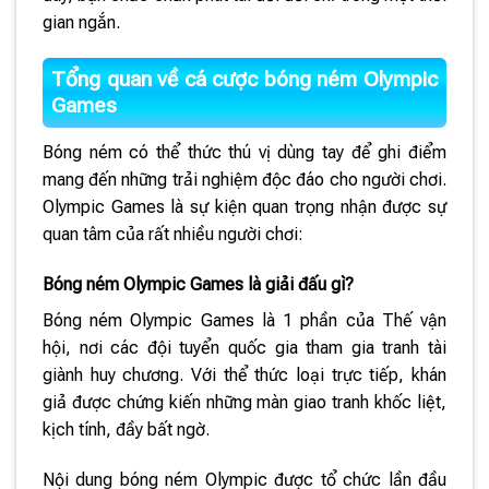
gian ngắn.
Tổng quan về cá cược bóng ném Olympic
Games
Bóng ném có thể thức thú vị dùng tay để ghi điểm
mang đến những trải nghiệm độc đáo cho người chơi.
Olympic Games là sự kiện quan trọng nhận được sự
quan tâm của rất nhiều người chơi:
Bóng ném Olympic Games là giải đấu gì?
Bóng ném Olympic Games là 1 phần của Thế vận
hội, nơi các đội tuyển quốc gia tham gia tranh tài
giành huy chương. Với thể thức loại trực tiếp, khán
giả được chứng kiến những màn giao tranh khốc liệt,
kịch tính, đầy bất ngờ.
Nội dung bóng ném Olympic được tổ chức lần đầu