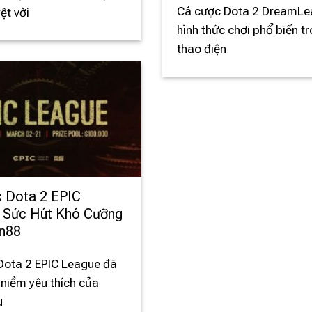
Cá cược Dota 2 DreamLe
ệt vời
hình thức chơi phổ biến t
thao điện
 Dota 2 EPIC
 Sức Hút Khó Cưỡng
n88
Dota 2 EPIC League đã
 niềm yêu thích của
u