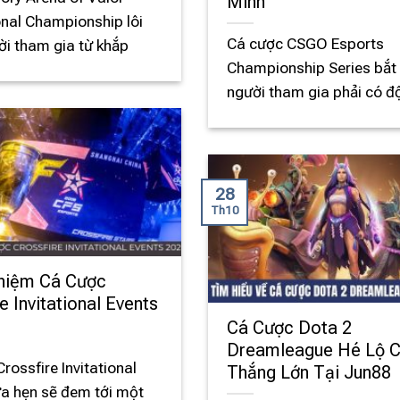
Minh
onal Championship lôi
Cá cược CSGO Esports
i tham gia từ khắp
Championship Series bắt
người tham gia phải có độ
28
Th10
hiệm Cá Cược
e Invitational Events
Cá Cược Dota 2
Dreamleague Hé Lộ 
rossfire Invitational
Thắng Lớn Tại Jun88
ứa hẹn sẽ đem tới một