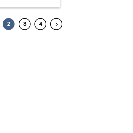
2
3
4