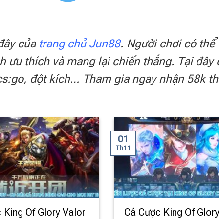
đây của
trang chủ Jun88
. Người chơi có thể
h ưu thích và mang lại chiến thắng. Tại đâ
 cs:go, đột kích… Tham gia ngay nhận 58k th
01
Th11
 King Of Glory Valor
Cá Cược King Of Glor