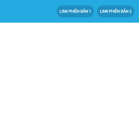
LINK PHIÊN BẢN 1
LINK PHIÊN BẢN 2