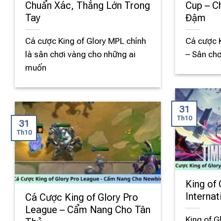
Chuẩn Xác, Thắng Lớn Trong
Cup – C
Tay
Đậm
Cá cược King of Glory MPL chính
Cá cược K
là sân chơi vàng cho những ai
– Sân chơ
muốn
31
Th10
31
Th10
King of 
Interna
Cá Cược King of Glory Pro
League – Cẩm Nang Cho Tân
King of G