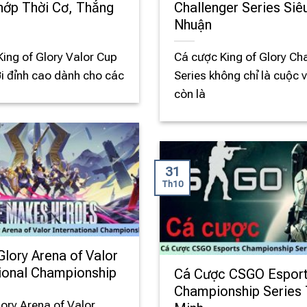
hớp Thời Cơ, Thắng
Challenger Series Siê
Nhuận
ing of Glory Valor Cup
Cá cược King of Glory Ch
i đỉnh cao dành cho các
Series không chỉ là cuộc 
còn là
31
Th10
Glory Arena of Valor
tional Championship
Cá Cược CSGO Espor
Championship Series
lory Arena of Valor