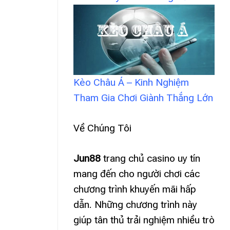
Kèo Châu Á – Kinh Nghiệm
Tham Gia Chơi Giành Thắng Lớn
Về Chúng Tôi
Jun88
trang chủ casino uy tín
mang đến cho người chơi các
chương trình khuyến mãi hấp
dẫn. Những chương trình này
giúp tân thủ trải nghiệm nhiều trò