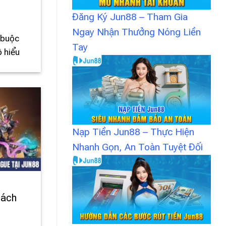
Đăng Ký Jun88 – Tham Gia
Ngay Nhận Thưởng Nóng Liền
 buộc
Tay
 hiểu
Nạp Tiền Jun88 – Thực Hiện
Nhanh Gọn, An Toàn Tuyệt Đối
Cách